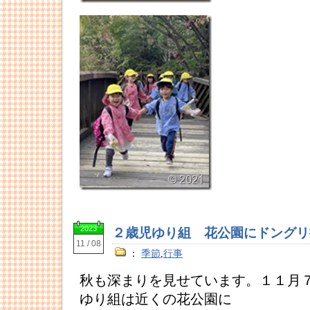
2023
２歳児ゆり組 花公園にドングリ
11 / 08
：
季節
,
行事
秋も深まりを見せています。１１月
ゆり組は近くの花公園に