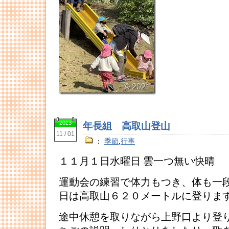
2023
年長組 高取山登山
11 / 01
：
季節
,
行事
１１月１日水曜日 雲一つ無い快晴
運動会の練習で体力もつき、体も一
日は高取山６２０メートルに登りま
途中休憩を取りながら上野口より登