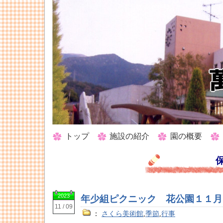
トップ
施設の紹介
園の概要
2023
年少組ピクニック 花公園１１月
11 / 09
：
さくら美術館
,
季節
,
行事