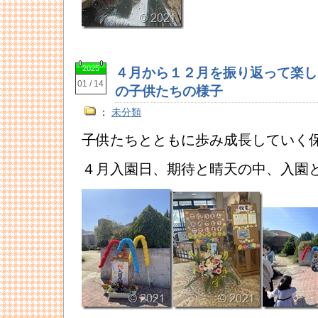
2025
４月から１２月を振り返って楽し
01 / 14
の子供たちの様子
：
未分類
子供たちとともに歩み成長していく
４月入園日、期待と晴天の中、入園