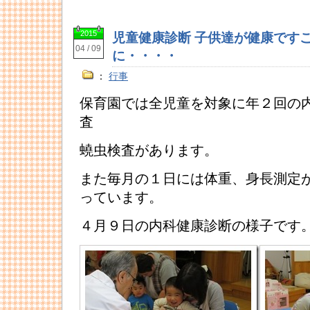
2015
児童健康診断 子供達が健康です
04 / 09
に・・・・
：
行事
保育園では全児童を対象に年２回の
査
蟯虫検査があります。
また毎月の１日には体重、身長測定
っています。
４月９日の内科健康診断の様子です