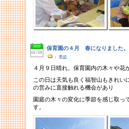
2015
保育園の４月 春になりました。
04 / 09
：
季節
４月９日晴れ。保育園内の木々や花
この日は天気も良く福智山もきれい
の営みに直接触れる機会があり
園庭の木々の変化に季節を感じ取っ
す。