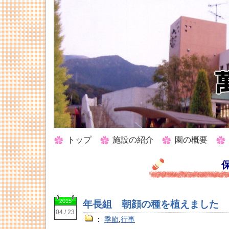
トップ
施設の紹介
園の概要
2015
年長組 朝顔の種を植えました
04 / 23
：
季節
,
行事