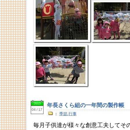
2015
年長さくら組の一年間の製作帳
04 / 17
：
季節
,
行事
毎月子供達が様々な創意工夫してそ