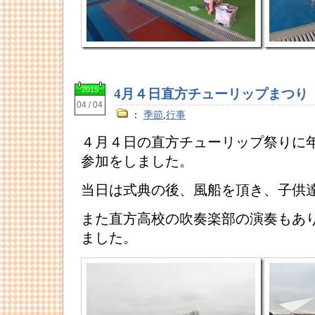
2015
4月４日直方チューリップまつり
04 / 04
：
季節
,
行事
４月４日の直方チューリップ祭りに
参加をしました。
当日は式典の後、風船を頂き、子供
また直方高校の吹奏楽部の演奏もあ
ました。