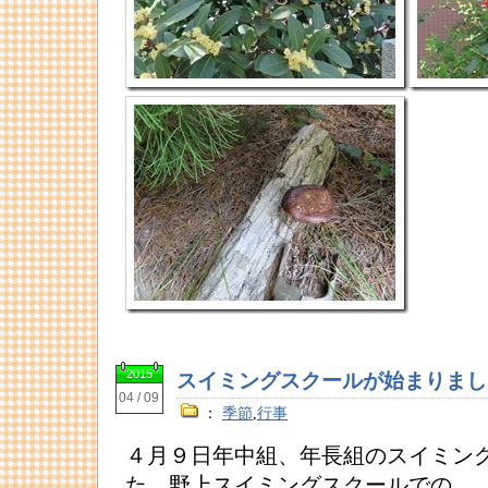
2015
スイミングスクールが始まりまし
04 / 09
：
季節
,
行事
４月９日年中組、年長組のスイミン
た。野上スイミングスクールでの