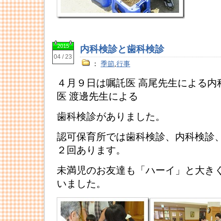
2015
内科検診と歯科検診
04 / 23
：
季節
,
行事
４月９日は嘱託医 高尾先生による内
医 渡邊先生による
歯科検診がありました。
認可保育所では歯科検診、内科検診
２回あります。
未満児のお友達も「ハーイ」と大き
いました。