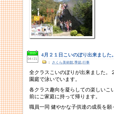
2015
4月２１日こいのぼり出来ました
04 / 21
：
さくら美術館
,
季節
,
行事
全クラスこいのぼりが出来ました。
園庭で泳いでいます。
各クラス趣向を凝らしての楽しいこ
前にご家庭に持って帰ります。
職員一同 健やかな子供達の成長を願