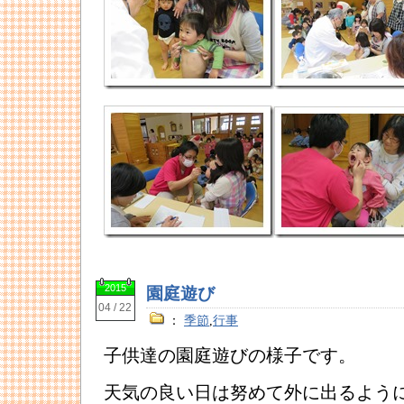
2015
園庭遊び
04 / 22
：
季節
,
行事
子供達の園庭遊びの様子です。
天気の良い日は努めて外に出るよう