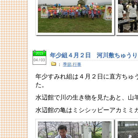
2015
年少組４月２日 河川敷ちゅうり
04 / 03
：
季節
,
行事
年少すみれ組は４月２日に直方ちゅ
た。
水辺館で川の生き物を見たあと、山
水辺館の亀はミシシッピーアカミミ