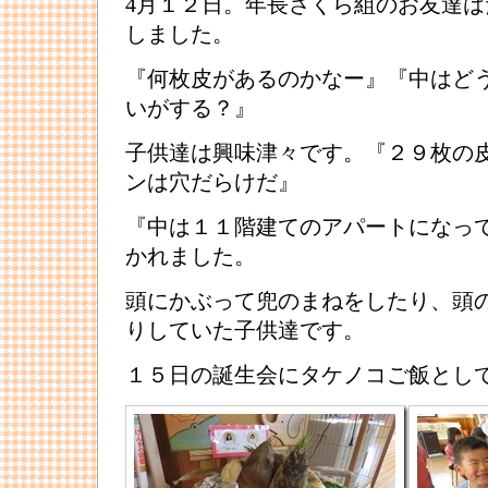
4月１２日。年長さくら組のお友達
しました。
『何枚皮があるのかなー』『中はど
いがする？』
子供達は興味津々です。『２９枚の
ンは穴だらけだ』
『中は１１階建てのアパートになっ
かれました。
頭にかぶって兜のまねをしたり、頭
りしていた子供達です。
１５日の誕生会にタケノコご飯とし