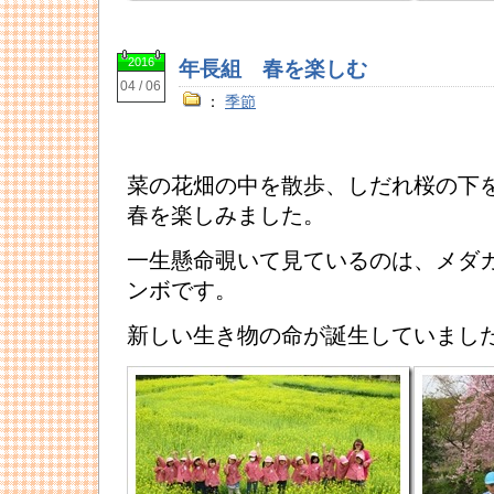
2016
年長組 春を楽しむ
04 / 06
：
季節
菜の花畑の中を散歩、しだれ桜の下
春を楽しみました。
一生懸命覗いて見ているのは、メダ
ンボです。
新しい生き物の命が誕生していまし