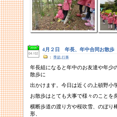
2016
4月２日 年長、年中合同お散歩
04 / 02
：
季節
,
行事
年長組になると年中のお友達や年少
散歩に
出かけます。今日は近くの上頓野小
お散歩はとても大事で様々のことを
横断歩道の渡り方や桜吹雪、のぼり
形、