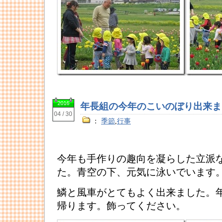
2016
年長組の今年のこいのぼり出来ま
04 / 30
：
季節
,
行事
今年も手作りの趣向を凝らした立派
た。青空の下、元気に泳いでいます
鱗と風車がとてもよく出来ました。
帰ります。飾ってください。