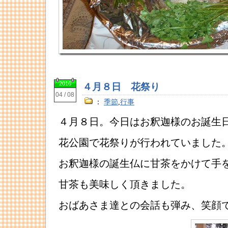
2016
４月８日 花祭り
04 / 08
：
季節
,
行事
４月８日。今日はお釈迦様のお誕生
花公園で花祭りが行われていました
お釈迦様の誕生仏に甘茶をかけて手
甘茶も美味しく頂きました。
おばあさま達との会話も弾み、笑顔