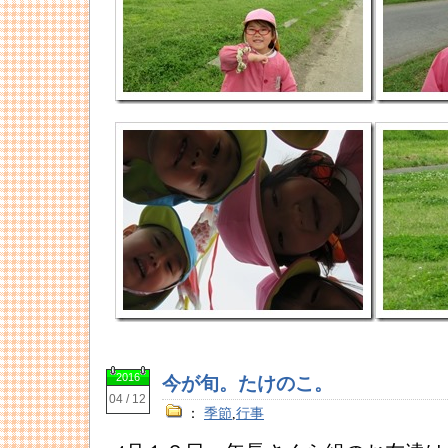
2016
今が旬。たけのこ。
04 / 12
：
季節
,
行事