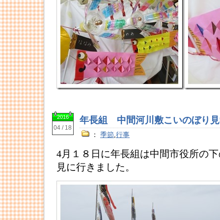
2016
年長組 中間河川敷こいのぼり見
04 / 18
：
季節
,
行事
4月１８日に年長組は中間市役所の
見に行きました。