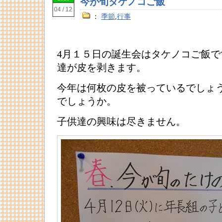
今が旬タケノコご飯
04 / 12
：
季節
,
行事
4月１５日の誕生会はタケノコご飯で
達が皮を剥きます。
今年は何枚の皮を被っているでしょ
でしょうか。
子供達の興味は尽きません。