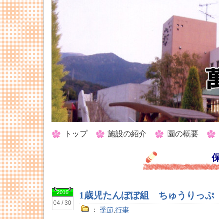
トップ
施設の紹介
園の概要
2016
1歳児たんぽぽ組 ちゅうりっぷ
04 / 30
：
季節
,
行事