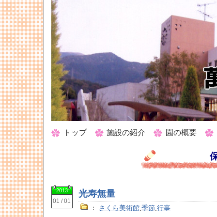
トップ
施設の紹介
園の概要
2013
光寿無量
01 / 01
：
さくら美術館
,
季節
,
行事