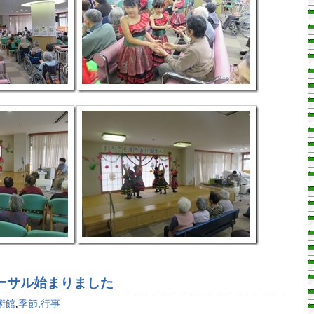
ーサル始まりました
術館
,
季節
,
行事