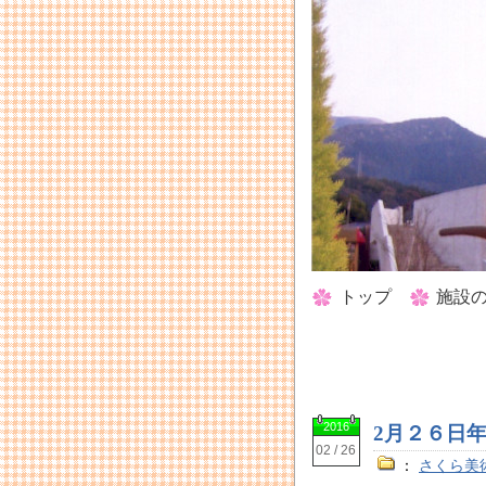
トップ
施設
2016
2月２６日
02 / 26
：
さくら美