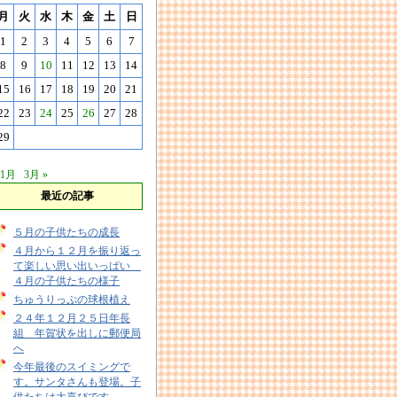
月
火
水
木
金
土
日
1
2
3
4
5
6
7
8
9
10
11
12
13
14
15
16
17
18
19
20
21
22
23
24
25
26
27
28
29
 1月
3月 »
最近の記事
５月の子供たちの成長
４月から１２月を振り返っ
て楽しい思い出いっぱい
４月の子供たちの様子
ちゅうりっぷの球根植え
２４年１２月２５日年長
組 年賀状を出しに郵便局
へ
今年最後のスイミングで
す。サンタさんも登場。子