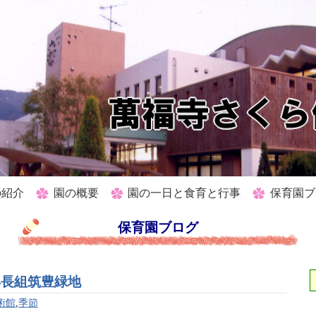
の紹介
園の概要
園の一日と食育と行事
保育園ブ
保育園ブログ
年長組筑豊緑地
術館
,
季節