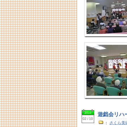
2016
遊戯会リハ
02 / 10
：
さくら美