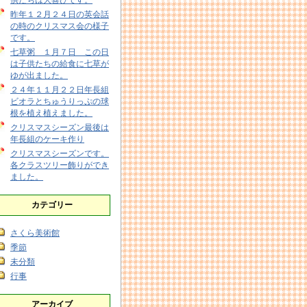
供たちは大喜びです。
昨年１２月２４日の英会話
の時のクリスマス会の様子
です。
七草粥 １月７日 この日
は子供たちの給食に七草が
ゆが出ました。
２４年１１月２２日年長組
ビオラとちゅうりっぷの球
根を植え植えました。
クリスマスシーズン最後は
年長組のケーキ作り
クリスマスシーズンです。
各クラスツリー飾りができ
ました。
カテゴリー
さくら美術館
季節
未分類
行事
アーカイブ