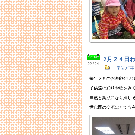
2016
2月２４日
02 / 24
：
季節
,
行事
毎年２月のお遊戯会明
子供達の踊りや歌をみ
自然と笑顔になり嬉し
世代間の交流はとても